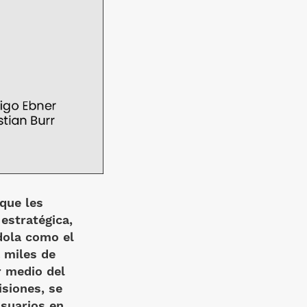
 que les
 estratégica,
dola como el
 miles de
r medio del
isiones, se
usuarios en