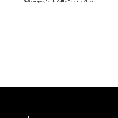
Sofía Aragón, Camilo Celli y Francisca Millard
Daniela Aránguiz, Yumie Isea y Carlos Zúñiga