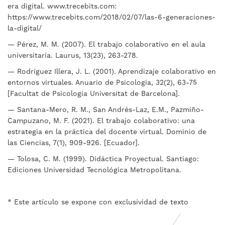
era digital. www.trecebits.com:
https://www.trecebits.com/2018/02/07/las-6-generaciones-
la-digital/
— Pérez, M. M. (2007). El trabajo colaborativo en el aula
universitaria. Laurus, 13(23), 263-278.
— Rodríguez Illera, J. L. (2001). Aprendizaje colaborativo en
entornos virtuales. Anuario de Psicologia, 32(2),
63-75
[Facultat de Psicologia Universitat de Barcelona].
— Santana-Mero, R. M., San Andrés-Laz, E.M., Pazmiño-
Campuzano, M. F. (2021). El trabajo colaborativo: una
estrategia en la práctica del docente virtual. Dominio de
las Ciencias, 7(1), 909-926. [Ecuador].
— Tolosa, C. M. (1999). Didáctica Proyectual
.
Santiago:
Ediciones Universidad Tecnológica Metropolitana.
* Este artículo se expone con exclusividad de texto