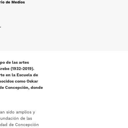
rio de Medios
.
po de las artes
Grebe (1932-2019).
rte en la Escuela de
onocidos como Oskar
d de Concepción, donde
han sido amplios y
fundación de las
rsidad de Concepción