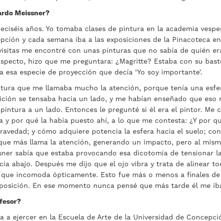
ardo Meissner?
eciséis años. Yo tomaba clases de pintura en la academia vesper
pción y cada semana iba a las exposiciones de la Pinacoteca e
 visitas me encontré con unas pinturas que no sabía de quién er
specto, hizo que me preguntara: ¿Magritte? Estaba con su bas
a esa especie de proyección que decía ‘Yo soy importante’.
tura que me llamaba mucho la atención, porque tenía una esfe
ición se tensaba hacia un lado, y me habían enseñado que eso n
pintura a un lado. Entonces le pregunté si él era el pintor. Me c
ra y por qué la había puesto ahí, a lo que me contesta: ¿Y por 
gravedad; y cómo adquiere potencia la esfera hacia el suelo; co
 que más llama la atención, generando un impacto, pero al mis
sner sabía que estaba provocando esa dicotomía de tensionar la 
ia abajo. Después me dijo que el ojo vibra y trata de alinear t
o que incomoda ópticamente. Esto fue más o menos a finales de
xposición. En ese momento nunca pensé que más tarde él me iba
ofesor?
 a ejercer en la Escuela de Arte de la Universidad de Concepció