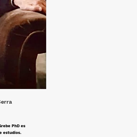
Serra
Grebe PhD es
e estudios.