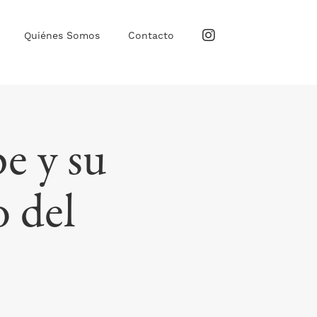
Quiénes Somos
Contacto
e y su
o del