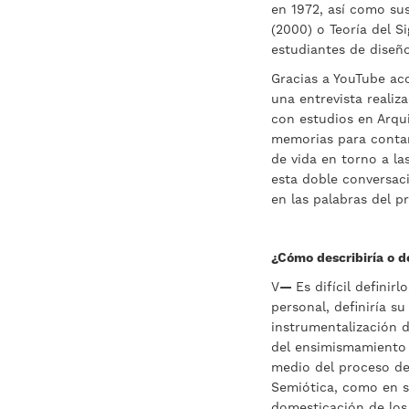
en 1972, así como sus
(2000) o Teoría del S
estudiantes de diseño
Gracias a YouTube ac
una entrevista realiz
con estudios en Arqui
memorias para contar
de vida en torno a l
esta doble conversaci
en las palabras del p
¿Cómo describiría o d
V
—
Es difícil definir
personal, definiría s
instrumentalización 
del ensimismamiento 
medio del proceso de 
Semiótica, como en s
domesticación de los