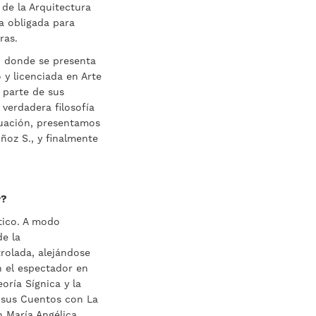
 de la Arquitectura
ta obligada para
ras.
, donde se presenta
 y licenciada en Arte
 parte de sus
verdadera filosofía
nuación, presentamos
ñoz S., y finalmente
r?
ético. A modo
de la
rolada, alejándose
n el espectador en
oría Sígnica y la
n sus Cuentos con La
 María Angélica