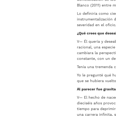
Blanco (2011) entre m
Lo definiría como cie
instrumentalización 
severidad en el ofici
¿Qué crees que desea
V— Él quería y deseab
racional, una especie
cambiara la perspecti
constante, con un de
Tenía una tremenda ca
Yo le pregunté qué h
que se hubiera vuelto
Al parecer fue gravit
V— El hecho de nacer
dieciséis años provoc
tiempo para deprimir
una carrera infinita, 