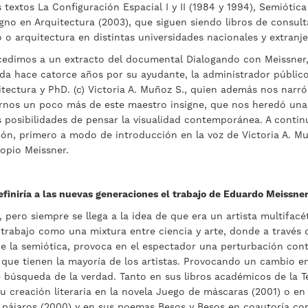
 textos La Configuración Espacial I y II (1984 y 1994), Semiótica
igno en Arquitectura (2003), que siguen siendo libros de consul
 o arquitectura en distintas universidades nacionales y extranje
cedimos a un extracto del documental Dialogando con Meissner
ada hace catorce años por su ayudante, la administrador público
tectura y PhD. (c) Victoria A. Muñoz S., quien además nos narró
nos un poco más de este maestro insigne, que nos heredó una 
as posibilidades de pensar la visualidad contemporánea. A conti
ón, primero a modo de introducción en la voz de Victoria A. Mu
ropio Meissner.
efiniría a las nuevas generaciones el trabajo de Eduardo Meissne
lo, pero siempre se llega a la idea de que era un artista multifac
u trabajo como una mixtura entre ciencia y arte, donde a través 
de la semiótica, provoca en el espectador una perturbación cont
que tienen la mayoría de los artistas. Provocando un cambio e
búsqueda de la verdad. Tanto en sus libros académicos de la Te
u creación literaria en la novela Juego de máscaras (2001) o e
 pájaros (2000) y en sus poemas Besos y Besos en coautoría con