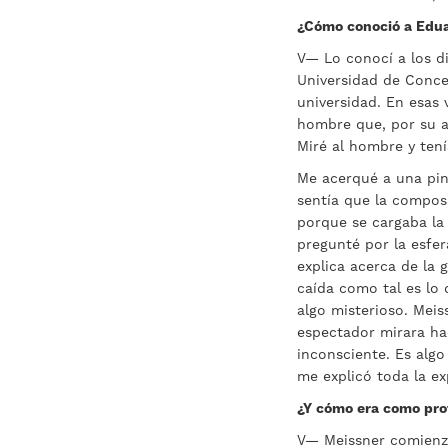
¿Cómo conoció a Edu
V— Lo conocí a los di
Universidad de Conce
universidad. En esas
hombre que, por su a
Miré al hombre y tení
Me acerqué a una pin
sentía que la compos
porque se cargaba la 
pregunté por la esfe
explica acerca de la 
caída como tal es lo
algo misterioso. Meis
espectador mirara hac
inconsciente. Es alg
me explicó toda la e
¿Y cómo era como pr
V— Meissner comienza