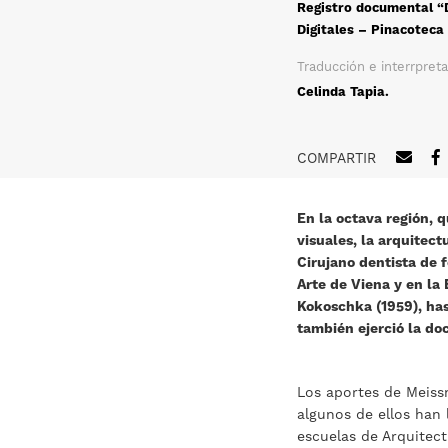
Registro documental “
Digitales – Pinacoteca
Traducción e interrpreta
Celinda Tapia.
COMPARTIR
En la octava región, 
visuales, la arquitec
Cirujano dentista de 
Arte de Viena y en la
Kokoschka (1959), has
también ejerció la do
Los aportes de Meissn
algunos de ellos han 
escuelas de Arquitect