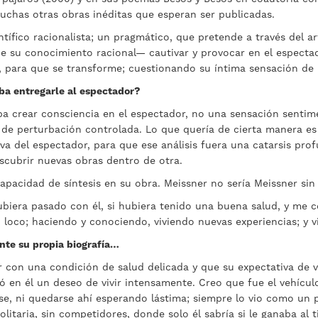
uchas otras obras inéditas que esperan ser publicadas.
ntífico racionalista; un pragmático, que pretende a través del a
de su conocimiento racional— cautivar y provocar en el espect
o, para que se transforme; cuestionando su íntima sensación de 
ba entregarle al espectador?
a crear consciencia en el espectador, no una sensación sentime
 de perturbación controlada. Lo que quería de cierta manera es
va del espectador, para que ese análisis fuera una catarsis prof
scubrir nuevas obras dentro de otra.
pacidad de síntesis en su obra. Meissner no sería Meissner sin 
ubiera pasado con él, si hubiera tenido una buena salud, y me c
 loco; haciendo y conociendo, viviendo nuevas experiencias; y vi
ante su propia biografía…
 con una condición de salud delicada y que su expectativa de v
ó en él un deseo de vivir intensamente. Creo que fue el vehículo
se, ni quedarse ahí esperando lástima; siempre lo vio como un 
solitaria, sin competidores, donde solo él sabría si le ganaba al 