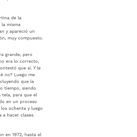
tina de la
n la misma
an y apareció un
tón, muy compuesto.
ra grande, pero
o era lo correcto,
ontestó que sí. Y le
qué no? Luego me
ncluyendo que la
mo tiempo, siendo
tela, para que el
odo en un proceso
 los ochenta y luego
 a hacer clases.
n en 1972, hasta el