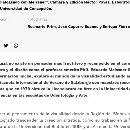
Dialogando con Meissner”. Cámara y Edición Héctor Pavez. Laborato
 Universidad de Concepción.
ción:
Fotografías:
Rosmarie Prim, José Capurro Suanes y Enrique Fierro
quizá no existe un pensador más fructífero y reconocido en el cam
tura y el diseño como el profesor emérito PhD. Eduardo Meissner 
formación inicial, exploró el mundo de la visualidad estudiando a
 Escuela Internacional de Verano de Salzburgo con maestros rec
ta que en 1979 obtuvo la Licenciatura en Arte en la Universida
cencia en las escuelas de Odontología y Arte.
er al pensamiento de la visualidad desde la Región del Bíobío 
logrado trascender la creación artística, como su trabajo en la 
ura de la Universidad del Biobío en 1969 y de Arte en la Unive