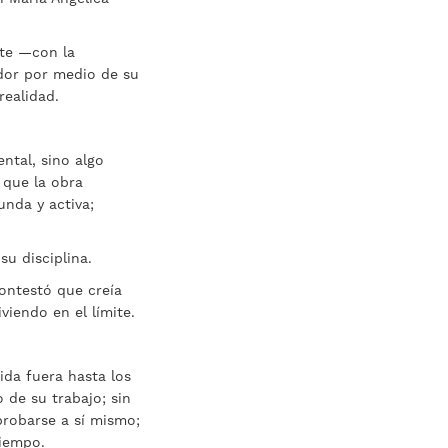
rte —con la
ador por medio de su
realidad.
ntal, sino algo
 que la obra
unda y activa;
su disciplina.
ontestó que creía
viendo en el límite.
ida fuera hasta los
 de su trabajo; sin
probarse a sí mismo;
tiempo.